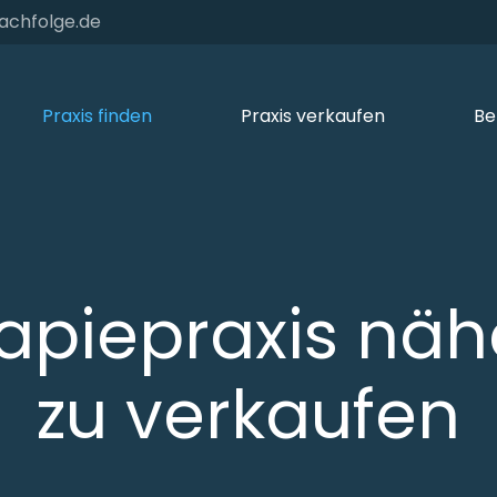
achfolge.de
Praxis finden
Praxis verkaufen
Be
rapiepraxis nä
zu verkaufen