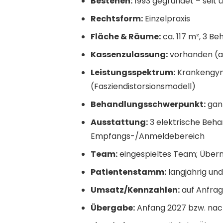
Bestehen:
1993 gegründet – seit ü
Rechtsform:
Einzelpraxis
Fläche & Räume:
ca. 117 m², 3 B
Kassenzulassung:
vorhanden (all
Leistungsspektrum:
Krankengymn
(Fasziendistorsionsmodell)
Behandlungsschwerpunkt:
ganz
Ausstattung:
3 elektrische Behan
Empfangs-/Anmeldebereich
Team:
eingespieltes Team; Über
Patientenstamm:
langjährig und
Umsatz/Kennzahlen:
auf Anfrag
Übergabe:
Anfang 2027 bzw. na