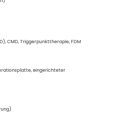
en)
D), CMD, Triggerpunkttherapie, FDM
brationsplatte, eingerichteter
rung)