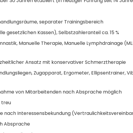
ber 30 Jahren etabliert (in heutiger Führung seit 14 Jahr
ehandlungsräume, separater Trainingsbereich
e gesetzlichen Kassen), Selbstzahleranteil ca. 15 %
astik, Manuelle Therapie, Manuelle Lymphdrainage (ML
heitlicher Ansatz mit konservativer Schmerztherapie
dlungsliegen, Zugapparat, Ergometer, Ellipsentrainer, Vi
nahme von Mitarbeitenden nach Absprache möglich
 treu
e nach Interessensbekundung (Vertraulichkeitsvereinba
ch Absprache