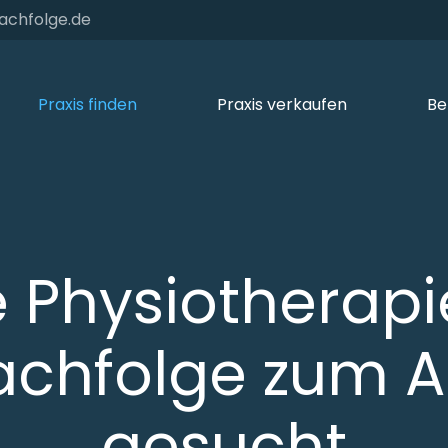
achfolge.de
Praxis finden
Praxis verkaufen
Be
e Physiotherapi
achfolge zum 
gesucht