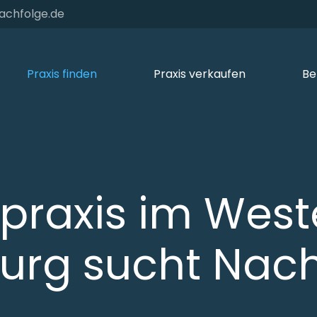
achfolge.de
Praxis finden
Praxis verkaufen
Be
praxis im Wes
rg sucht Nach